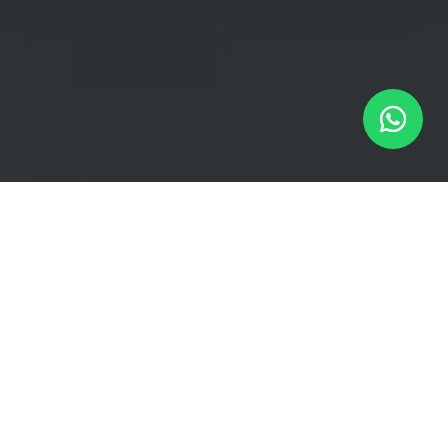
Case Clube Candeias
De hospedagem para
experiência.